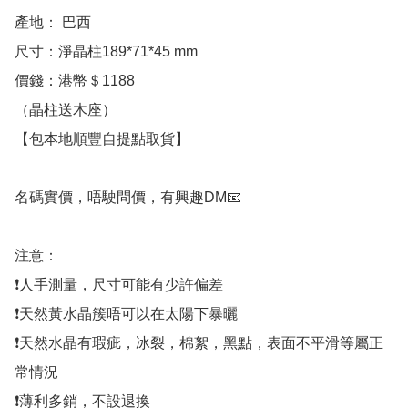
產地： 巴西

尺寸：淨晶柱189*71*45 mm 

價錢：港幣＄1188 

（晶柱送木座）

【包本地順豐自提點取貨】

名碼實價，唔駛問價，有興趣DM📧

注意：

❗人手測量，尺寸可能有少許偏差

❗天然黃水晶簇唔可以在太陽下暴曬

❗天然水晶有瑕疵，冰裂，棉絮，黑點，表面不平滑等屬正
常情況

❗薄利多銷，不設退換
