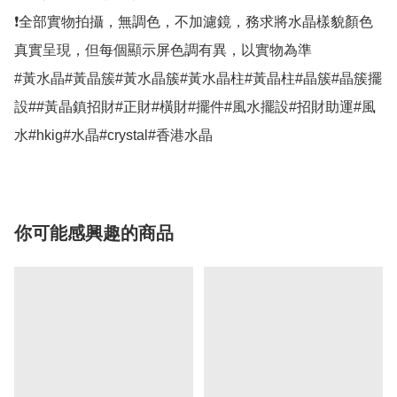
❗全部實物拍攝，無調色，不加濾鏡，務求將水晶樣貌顏色
真實呈現，但每個顯示屏色調有異，以實物為準

#黃水晶#黃晶簇#黃水晶簇#黃水晶柱#黃晶柱#晶簇#晶簇擺
設##黃晶鎮招財#正財#橫財#擺件#風水擺設#招財助運#風
水#hkig#水晶#crystal#香港水晶
你可能感興趣的商品