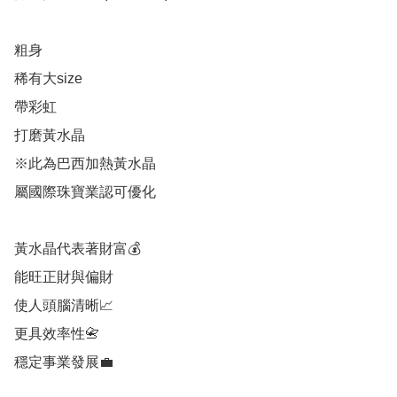
粗身

稀有大size

帶彩虹

打磨黃水晶

※此為巴西加熱黃水晶

屬國際珠寶業認可優化

黃水晶代表著財富💰

能旺正財與偏財

使人頭腦清晰📈

更具效率性📇

穩定事業發展💼
