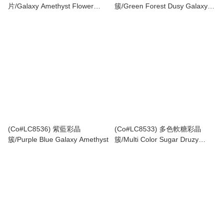
片/Galaxy Amethyst Flower
簇/Green Forest Dusy Galaxy
Slice
Amethyst
(Co#LC8536) 紫藍彩晶
(Co#LC8533) 多色軟糖彩晶
簇/Purple Blue Galaxy Amethyst
簇/Multi Color Sugar Druzy
Galaxy Amethyst Cluster