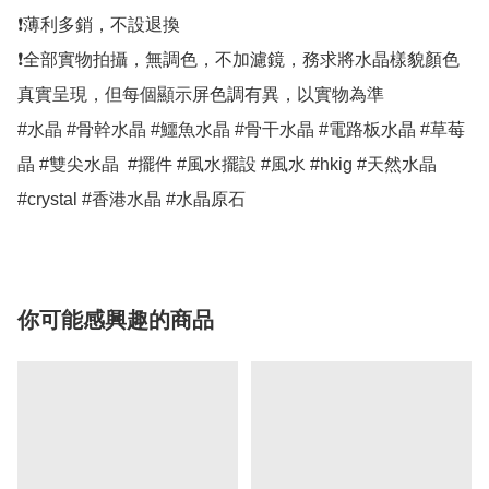
❗薄利多銷，不設退換

❗全部實物拍攝，無調色，不加濾鏡，務求將水晶樣貌顏色
真實呈現，但每個顯示屏色調有異，以實物為準

#水晶 #骨幹水晶 #鱷魚水晶 #骨干水晶 #電路板水晶 #草莓
晶 #雙尖水晶  #擺件 #風水擺設 #風水 #hkig #天然水晶 
#crystal #香港水晶 #水晶原石
你可能感興趣的商品