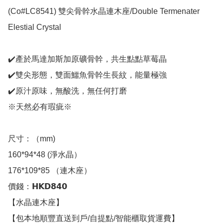
(Co#LC8541) 雙尖骨幹水晶連木座/Double Termenater 
Elestial Crystal 

✔️產於馬達加斯加原礦骨幹，共生點點草莓晶

✔️雙尖形態，雙面鱷魚骨幹生長紋，能量極強

✔️原汁原味，無酸洗，無任何打磨

※天然必有瑕疵※

尺寸：（mm)

160*94*48 (淨水晶）

176*109*85 （連木座）

價錢：𝗛𝗞𝗗𝟴𝟰𝟬

【水晶連木座】

【包本地順豐直送到戶/自提點/智能櫃取貨運費】
