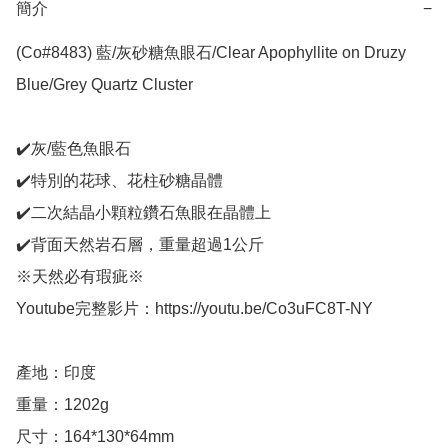
簡介
−
(Co#8483) 藍/灰砂糖魚眼石/Clear Apophyllite on Druzy 
Blue/Grey Quartz Cluster 

✔️灰/藍色魚眼石

✔️特別的花球、花柱砂糖晶體

✔️二次結晶小顆粒鑽石魚眼在晶體上

✔️背面天然岩石層，重量超過1公斤

※天然必有瑕疵※

Youtube完整影片：https://youtu.be/Co3uFC8T-NY

產地：印度

重量：1202g

尺寸：164*130*64mm
