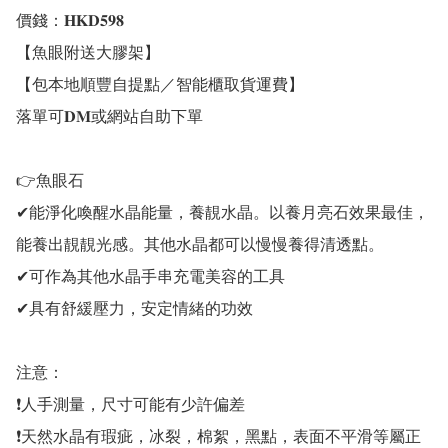
價錢：𝐇𝐊𝐃𝟓𝟗𝟖

【魚眼附送大膠架】

【包本地順豐自提點／智能櫃取貨運費】

落單可𝐃𝐌或網站自助下單 

👉魚眼石

✔能淨化喚醒水晶能量，養靚水晶。以養月亮石效果最佳，
能養出靚靚光感。其他水晶都可以慢慢養得清透點。

✔可作為其他水晶手串充電美容的工具 

✔具有舒緩壓力，安定情緒的功效

注意：

❗人手測量，尺寸可能有少許偏差

❗天然水晶有瑕疵，冰裂，棉絮，黑點，表面不平滑等屬正