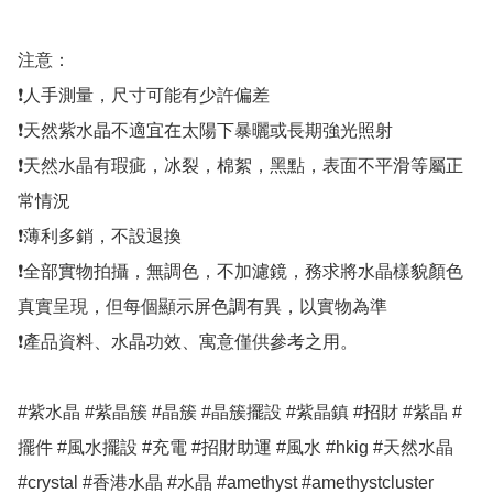
注意：

❗人手測量，尺寸可能有少許偏差

❗天然紫水晶不適宜在太陽下暴曬或長期強光照射

❗天然水晶有瑕疵，冰裂，棉絮，黑點，表面不平滑等屬正
常情況

❗薄利多銷，不設退換

❗全部實物拍攝，無調色，不加濾鏡，務求將水晶樣貌顏色
真實呈現，但每個顯示屏色調有異，以實物為準

❗產品資料、水晶功效、寓意僅供參考之用。

#紫水晶 #紫晶簇 #晶簇 #晶簇擺設 #紫晶鎮 #招財 #紫晶 #
擺件 #風水擺設 #充電 #招財助運 #風水 #hkig #天然水晶 
#crystal #香港水晶 #水晶 #amethyst #amethystcluster 