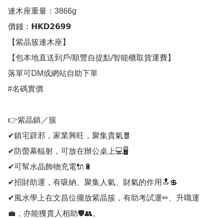
連木座重量：3866g

價錢：𝗛𝗞𝗗𝟮𝟲𝟵𝟵

【紫晶簇連木座】

【包本地直送到戶/順豐自提點/智能櫃取貨運費】

落單可DM或網站自助下單

#名碼實價

👉紫晶鎮／簇

✔鎮宅辟邪，家業興旺，聚集貴氣🧧

✔防螢幕輻射，可放在辦公桌上💻🖥

✔可幫水晶飾物充電🔌🔋

✔招財助運，有吸納、聚集人氣、財氣的作用🔝💲

✔風水學上在文昌位擺放紫晶簇，有助考試運✏、升職運
💼，亦能獲貴人相助🛡👥。
