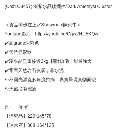
(Co#LC8457) 深紫水晶簇擺件/Dark Amethyst Cluster 

＜貨品同步在上水Showroom陳列中＞

Youtube影片：https://youtu.be/Cqw2NJt5KQw

✔️高grade深紫色

✔️天然👌形狀

✔️淨水晶已重接近3kg, 招財鎮宅，能量強大

✔️背面天然岩石皮層，非水泥

※不同光源從多角度拍攝，真實呈現實物面貌

※天然必有瑕疵

尺寸：(mm)

【淨紫晶】220*145*78

【連木座】308*164*125
