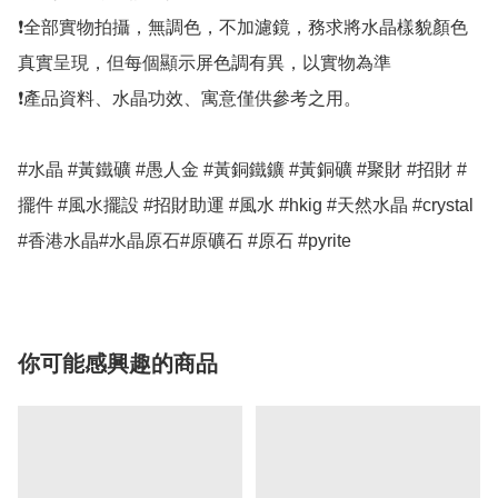
❗全部實物拍攝，無調色，不加濾鏡，務求將水晶樣貌顏色
真實呈現，但每個顯示屏色調有異，以實物為準

❗產品資料、水晶功效、寓意僅供參考之用。

#水晶 #黃鐵礦 #愚人金 #黃銅鐵鑛 #黃銅礦 #聚財 #招財 #
擺件 #風水擺設 #招財助運 #風水 #hkig #天然水晶 #crystal 
#香港水晶#水晶原石#原礦石 #原石 #pyrite
你可能感興趣的商品