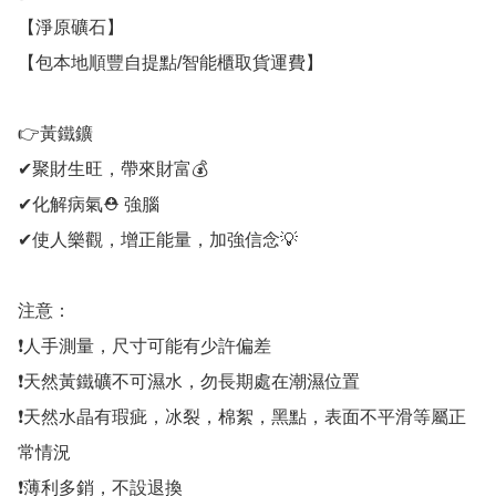
【淨原礦石】

【包本地順豐自提點/智能櫃取貨運費】

👉黃鐵鑛

✔聚財生旺，帶來財富💰

✔化解病氣⛑ 強腦

✔使人樂觀，增正能量，加強信念💡

注意：

❗人手測量，尺寸可能有少許偏差

❗天然黃鐵礦不可濕水，勿長期處在潮濕位置

❗天然水晶有瑕疵，冰裂，棉絮，黑點，表面不平滑等屬正
常情況

❗薄利多銷，不設退換
