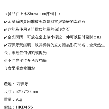
＜貨品在上水Showroom陳列中＞

✔️金屬系的黃鐵礦被認為是財富與繁盛的幸運石

✔️亦能為使用者阻擋負能量的保護之石

✔️金光閃閃，可放在桌上做小擺設，仲可以招財聚財👛💵

✔️西班牙黃鐵礦，以其獨特的立方體晶形而聞名，全天然生
長，未經任何切割或拋光

※不同光源從多角度拍攝

真實呈現實物面貌

產地： 西班牙

尺寸：52*37*23mm

重量：91g

價錢：𝗛𝗞𝗗𝟰𝟱𝟱
