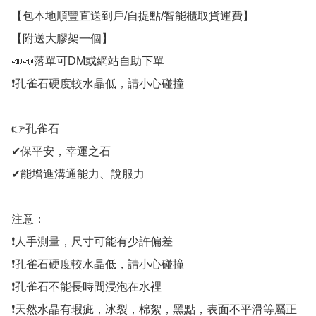
【包本地順豐直送到戶/自提點/智能櫃取貨運費】

【附送大膠架一個】

📣📣落單可DM或網站自助下單 

❗孔雀石硬度較水晶低，請小心碰撞

👉孔雀石

✔保平安，幸運之石

✔能增進溝通能力、說服力

注意：

❗人手測量，尺寸可能有少許偏差

❗孔雀石硬度較水晶低，請小心碰撞

❗孔雀石不能長時間浸泡在水裡

❗天然水晶有瑕疵，冰裂，棉絮，黑點，表面不平滑等屬正