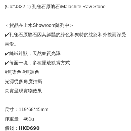
(Co#J322-1) 孔雀石原礦石/Malachite Raw Stone

＜貨品在上水Showroom陳列中＞

✔️孔雀石原礦石因其鮮豔的綠色和獨特的紋路和外觀而深受
喜愛。

✔️絲絨針狀，天然絲質光澤

✔️每面一境，多種擺放觀賞方式

#無染色 #無調色

光源從多角度拍攝

真實呈現實物效果

尺寸：119*68*45mm

淨重量：461g

價錢：𝗛𝗞𝗗𝟲𝟵𝟬
