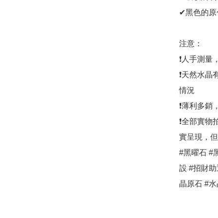
✔黑色的原
注意：

❗人手測量
❗天然水晶
情況

❗薄利多銷
❗全部實物
實呈現，但
#黑曜石 #
設 #招財助運
晶原石 #水晶 