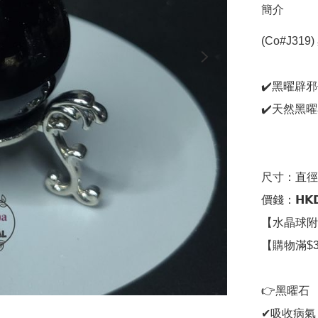
簡介
(Co#J319)
✔️黑曜辟
✔️天然黑
尺寸：直徑3
價錢：𝗛𝗞𝗗
【水晶球附
【購物滿$
👉黑曜石

✔吸收病氣