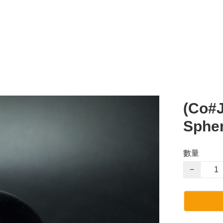
(Co#
Sphe
數量
−