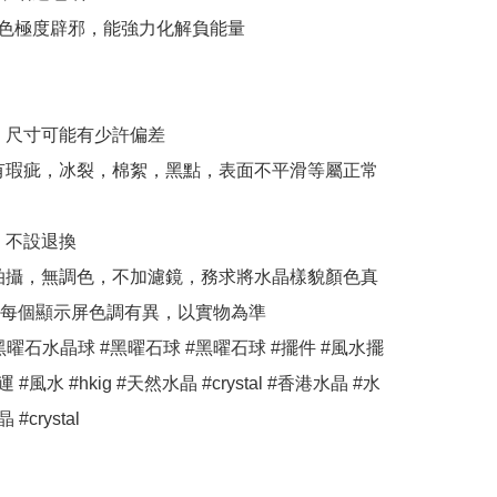
色極度辟邪，能強力化解負能量

，尺寸可能有少許偏差

有瑕疵，冰裂，棉絮，黑點，表面不平滑等屬正常
，不設退換

拍攝，無調色，不加濾鏡，務求將水晶樣貌顏色真
每個顯示屏色調有異，以實物為準

黑曜石水晶球 #黑曜石球 #黑曜石球 #擺件 #風水擺
 #風水 #hkig #天然水晶 #crystal #香港水晶 #水
#crystal