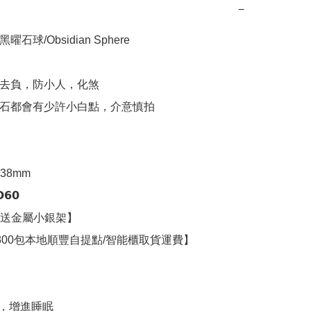
−
 黑曜石球/Obsidian Sphere 

邪去負，防小人，化煞

曜石都會有少許小白點，介意慎拍

8mm

𝟬

送金屬小銀架】

300包本地順豐自提點/智能櫃取貨運費】

，增進睡眠
