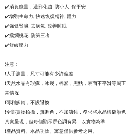
✔️消負能量，避邪化凶, 防小人, 保平安

✔️增強生命力, 快速恢復精神, 體力

✔️強健腎臟, 去病氣, 改善睡眠

✔️擋爛桃花, 防第三者

✔️舒緩壓力

注意：

❗人手測量，尺寸可能有少許偏差

❗天然水晶有瑕疵，冰裂，棉絮，黑點，表面不平滑等屬正
常情況

❗薄利多銷，不設退換

❗全部實物拍攝，無調色，不加濾鏡，務求將水晶樣貌顏色
真實呈現，但每個顯示屏色調有異，以實物為準

❗產品資料、水晶功效、寓意僅供參考之用。
