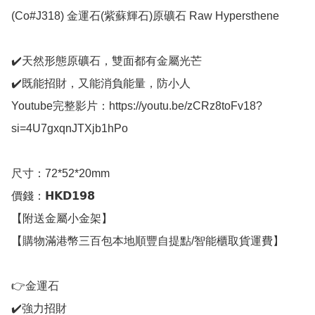
(Co#J318) 金運石(紫蘇輝石)原礦石 Raw Hypersthene

✔️天然形態原礦石，雙面都有金屬光芒

✔️既能招財，又能消負能量，防小人

Youtube完整影片：https://youtu.be/zCRz8toFv18?
si=4U7gxqnJTXjb1hPo

尺寸：72*52*20mm

價錢：𝗛𝗞𝗗𝟭𝟵𝟴

【附送金屬小金架】

【購物滿港幣三百包本地順豐自提點/智能櫃取貨運費】

👉金運石

✔️強力招財
