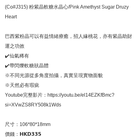
(Co#J315) 粉紫晶軟糖水晶心/Pink Amethyst Sugar Druzy 
Heart

巴西紫粉晶可以有益情緒療癒，招人緣桃花，亦有紫晶助財
運之功效

✔️仙氣稀有

✔️帶閃爍軟糖狀晶體

※不同光源從多角度拍攝，真實呈現實物面貌

※天然必有瑕疵

Youtube完整影片：https://youtu.be/el14EZKfBmc?
si=XVwZS8RY508k1Wds

尺寸：106*80*18mm

價錢：𝗛𝗞𝗗𝟯𝟯𝟱
