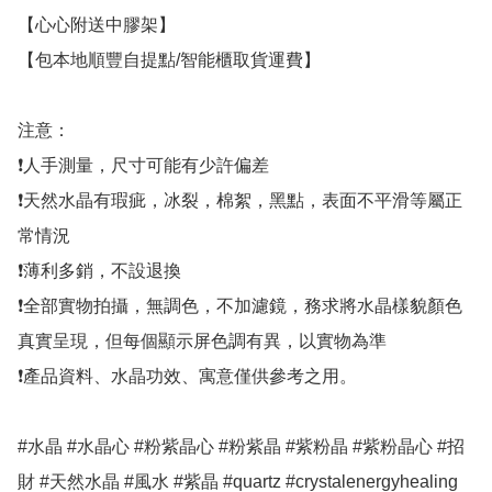
【心心附送中膠架】

【包本地順豐自提點/智能櫃取貨運費】

注意：

❗人手測量，尺寸可能有少許偏差

❗天然水晶有瑕疵，冰裂，棉絮，黑點，表面不平滑等屬正
常情況

❗薄利多銷，不設退換

❗全部實物拍攝，無調色，不加濾鏡，務求將水晶樣貌顏色
真實呈現，但每個顯示屏色調有異，以實物為準

❗產品資料、水晶功效、寓意僅供參考之用。

#水晶 #水晶心 #粉紫晶心 #粉紫晶 #紫粉晶 #紫粉晶心 #招
財 #天然水晶 #風水 #紫晶 #quartz #crystalenergyhealing 