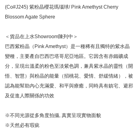
(Co#J245) 紫粉晶櫻花瑪瑙球/ Pink Amethyst Cherry 
Blossom Agate Sphere 

＜貨品在上水Showroom陳列中＞

巴西紫粉晶（Pink Amethyst）是一種稀有且獨特的紫水晶
變種，主要產自巴西巴塔哥尼亞地區。它因含有赤鐵礦成
分，呈現出溫柔的粉色至淡紫色調，兼具紫水晶的靈性（開
悟、智慧）與粉晶的能量（招桃花、愛情、舒緩情緒），被
認為能幫助內心充滿愛、和平與療癒，同時具有鎮宅、避邪
及促進人際關係的功效

※不同光源從多角度拍攝, 真實呈現實物面貌

※天然必有瑕疵
