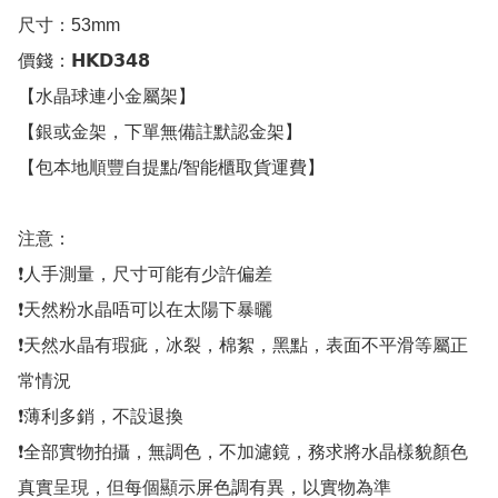
尺寸：53mm

價錢：𝗛𝗞𝗗𝟯𝟰𝟴

【水晶球連小金屬架】

【銀或金架，下單無備註默認金架】

【包本地順豐自提點/智能櫃取貨運費】

注意：

❗人手測量，尺寸可能有少許偏差

❗天然粉水晶唔可以在太陽下暴曬

❗天然水晶有瑕疵，冰裂，棉絮，黑點，表面不平滑等屬正
常情況

❗薄利多銷，不設退換

❗全部實物拍攝，無調色，不加濾鏡，務求將水晶樣貌顏色
真實呈現，但每個顯示屏色調有異，以實物為準
