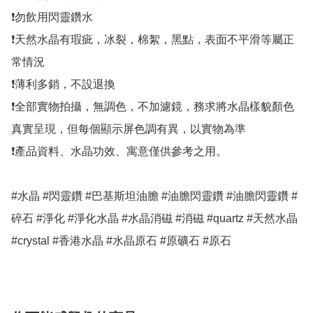
❗勿飲用閃靈鑽水

❗天然水晶有瑕疵，冰裂，棉絮，黑點，表面不平滑等屬正
常情況

❗薄利多銷，不設退換

❗全部實物拍攝，無調色，不加濾鏡，務求將水晶樣貌顏色
真實呈現，但每個顯示屏色調有異，以實物為準

❗產品資料、水晶功效、寓意僅供參考之用。

#水晶 #閃靈鑽 #巴基斯坦油膽 #油膽閃靈鑽 #油膽閃靈鑽 #
碎石 #淨化 #淨化水晶 #水晶消磁 #消磁 #quartz #天然水晶 
#crystal #香港水晶 #水晶原石 #原礦石 #原石