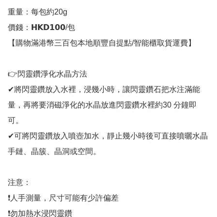
重量：每包約20g

價錢：𝗛𝗞𝗗𝟭𝟬𝟬/包

【購物滿港幣三百包本地順豐自提點/智能櫃取貨運費】

👉閃靈鑽淨化水晶方法

✔將閃靈鑽放入水裡，浸幾小時，讓閃靈鑽石把水注滿能
量，再將要消磁淨化的水晶放進閃靈鑽水裡約30 分鐘即
可。

✔可將閃靈鑽放入噴壺加水，靜止幾小時後可直接噴曬水晶
手鏈、晶簇、晶洞或空間。

注意：

❗人手測量，尺寸可能有少許偏差

❗勿加熱水浸閃靈鑽
