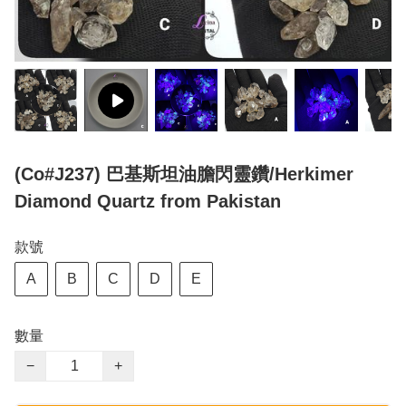
(Co#J237) 巴基斯坦油膽閃靈鑽/Herkimer
Diamond Quartz from Pakistan
款號
A
B
C
D
E
數量
−
+