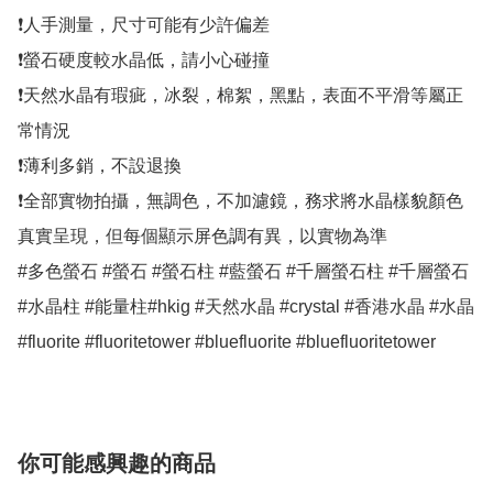
❗人手測量，尺寸可能有少許偏差

❗螢石硬度較水晶低，請小心碰撞

❗天然水晶有瑕疵，冰裂，棉絮，黑點，表面不平滑等屬正
常情況

❗薄利多銷，不設退換

❗全部實物拍攝，無調色，不加濾鏡，務求將水晶樣貌顏色
真實呈現，但每個顯示屏色調有異，以實物為準

#多色螢石 #螢石 #螢石柱 #藍螢石 #千層螢石柱 #千層螢石 
#水晶柱 #能量柱#hkig #天然水晶 #crystal #香港水晶 #水晶 
#fluorite #fluoritetower #bluefluorite #bluefluoritetower
你可能感興趣的商品