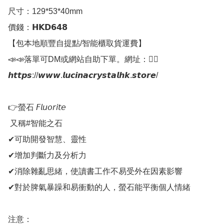
尺寸：129*53*40mm

價錢：𝗛𝗞𝗗𝟲𝟰𝟴

【包本地順豐自提點/智能櫃取貨運費】

📣📣落單可DM或網站自助下單。網址：👇🏻

𝙝𝙩𝙩𝙥𝙨://𝙬𝙬𝙬.𝙡𝙪𝙘𝙞𝙣𝙖𝙘𝙧𝙮𝙨𝙩𝙖𝙡𝙝𝙠.𝙨𝙩𝙤𝙧𝙚/

👉螢石 𝘍𝘭𝘶𝘰𝘳𝘪𝘵𝘦

 又稱#智能之石

✔可助開發智慧、靈性

✔增加判斷力及分析力

✔消除雜亂思緒，使讀書工作不易受外在因素影響

✔對於脾氣暴躁和易衝動的人，螢石能平衡個人情緒

注意：
