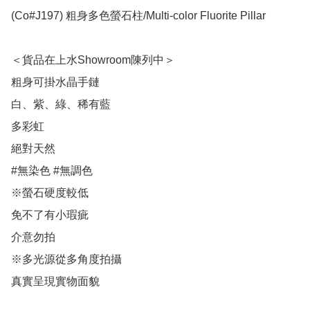
(Co#J197) 粗身多色螢石柱/Multi-color Fluorite Pillar

＜貨品在上水Showroom陳列中＞

粗身可掛水晶手鏈

白、紫、綠、稀有藍

多彩虹

絕對天然

#無染色 #無調色

※螢石硬度較低

免不了有小瑕疵

介意勿拍

※多光源從多角度拍攝

真實呈現實物面貌
