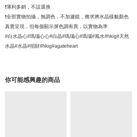
❗薄利多銷，不設退換

❗全部實物拍攝，無調色，不加濾鏡，務求將水晶樣貌顏色
真實呈現，但每個顯示屏色調有異，以實物為準

#白水晶心#瑪瑙心心#白晶#瑪瑙心#瑪瑙#風水#hkig#天然
水晶#水晶#招財#hkig#agateheart
你可能感興趣的商品