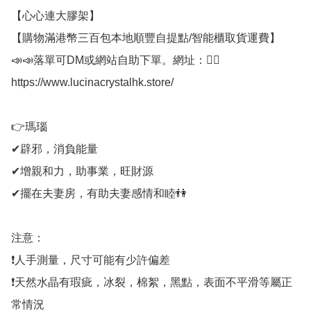
【心心連大膠架】

【購物滿港幣三百包本地順豐自提點/智能櫃取貨運費】

📣📣落單可DM或網站自助下單。網址：👇🏻

https://www.lucinacrystalhk.store/

👉瑪瑙

✔辟邪，消負能量

✔增親和力，助事業，旺財源

✔擺在夫妻房，有助夫妻感情和睦👫

注意：

❗人手測量，尺寸可能有少許偏差

❗天然水晶有瑕疵，冰裂，棉絮，黑點，表面不平滑等屬正
常情況
