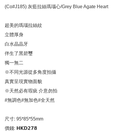
(Co#J185) 灰藍拉絲瑪瑙心/Grey Blue Agate Heart 

超美的瑪瑙拉絲紋

立體厚身

白水晶晶牙

伴生了黑碧璽

獨一無二

※不同光源從多角度拍攝

真實呈現實物面貌

※天然必有瑕疵 介意勿拍

#無調色#無加色#全天然

尺寸: 95*85*55mm

價錢: 𝗛𝗞𝗗𝟮𝟳𝟴
