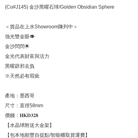
(Co#J145) 金沙黑曜石球/Golden Obsidian Sphere

＜貨品在上水Showroom陳列中＞

強光雙金眼👁

金沙閃閃🌟

金光代表財富與活力

黑曜辟邪去負

※天然必有瑕疵

產地：墨西哥

尺寸：直徑58mm

價錢：𝐇𝐊𝐃𝟑𝟐𝟖

【水晶球附送大金架】

【包本地順豐自提點/智能櫃取貨運費】
