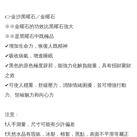
👉金沙黑曜石／金曜石

※※金曜石的功效比黑曜石強大

※※是黑曜石中既極品

✔增加生命力，恢復人既精神

✔吸收病氣，增進睡眠

✔黑色的原色極度辟邪，能強力化解負能量，具有招財聚財
之效

✔可使人穩重，舒緩壓力，消除情緒困擾，並可增強行動
力、領袖魅力和向心力

注意：

❗人手測量，尺寸可能有少許偏差

❗天然水晶有瑕疵，冰裂，棉絮，黑點，表面不平滑等屬正