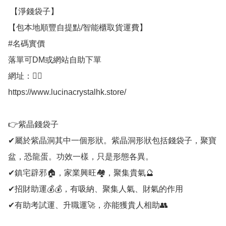
 【淨錢袋子】

【包本地順豐自提點/智能櫃取貨運費】

#名碼實價

落單可DM或網站自助下單

網址：👇🏻

https://www.lucinacrystalhk.store/ 

👉紫晶錢袋子

✔屬於紫晶洞其中一個形狀。紫晶洞形狀包括錢袋子，聚寶
盆，恐龍蛋。功效一樣，只是形態各異。

✔鎮宅辟邪🏠，家業興旺🏘，聚集貴氣🔮

✔招財助運💰💰，有吸納、聚集人氣、財氣的作用

✔有助考試運、升職運🚀，亦能獲貴人相助👥 
