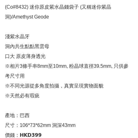
(Co#8432) 迷你原皮紫水晶錢袋子 (又稱迷你紫晶
洞)/Amethyst Geode

淺紫水晶牙

洞內共生點點黑雲母

口大 原皮薄身透光 

※相片3條手串8mm至10mm, 粉晶球直徑39.5mm, 只供參
考尺寸用

※不同光源從多角度拍攝，真實呈現實物面貌

※天然必有瑕疵

產地：巴西

尺寸：106*73*62mm 洞深43mm

價錢：𝗛𝗞𝗗𝟯𝟵𝟵
