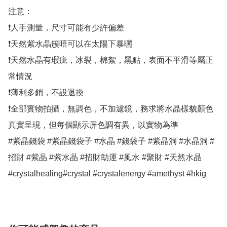
注意：

❗人手測量，尺寸可能有少許偏差

❗天然紫水晶簇唔可以在太陽下暴曬

❗天然水晶有瑕疵，冰裂，棉絮，黑點，表面不平滑等屬正
常情況

❗薄利多銷，不設退換

❗全部實物拍攝，無調色，不加濾鏡，務求將水晶樣貌顏色
真實呈現，但每個顯示屏色調有異，以實物為準

#紫晶錢袋 #紫晶錢袋子 #水晶 #錢袋子 #紫晶洞 #水晶洞 #
招財 #紫晶 #紫水晶 #招財助運 #風水 #聚財 #天然水晶
#crystalhealing#crystal #crystalenergy #amethyst #hkig