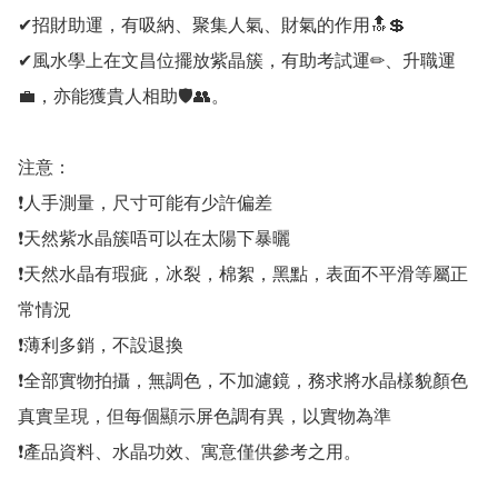
✔招財助運，有吸納、聚集人氣、財氣的作用🔝💲

✔風水學上在文昌位擺放紫晶簇，有助考試運✏、升職運
💼，亦能獲貴人相助🛡👥。

注意：

❗人手測量，尺寸可能有少許偏差

❗天然紫水晶簇唔可以在太陽下暴曬

❗天然水晶有瑕疵，冰裂，棉絮，黑點，表面不平滑等屬正
常情況

❗薄利多銷，不設退換

❗全部實物拍攝，無調色，不加濾鏡，務求將水晶樣貌顏色
真實呈現，但每個顯示屏色調有異，以實物為準

❗產品資料、水晶功效、寓意僅供參考之用。
