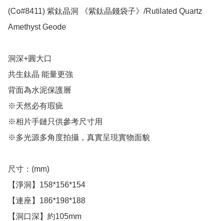
(Co#8411) 紫鈦晶洞 《紫鈦晶錢袋子》/Rutilated Quartz 
Amethyst Geode 

洞深+圓大口

共生鈦晶 能量更強

背面為水泥保護層

※天然必有瑕疵

※相片手鏈只供參考尺寸用

※多光源多角度拍攝，真實呈現實物面貌

尺寸：(mm)

【淨洞】158*156*154

【連座】186*198*188

【洞口深】約105mm
