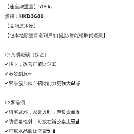
【連座總重量】5180g

價錢：𝗛𝗞𝗗𝟯𝟲𝟴𝟬

【晶洞連木座】

【包本地順豐直送到戶/自提點/智能櫃取貨運費】

👉黃磷鐵礦（鈦金）

✔招財，改善正偏財運💵

✔激發創意✏

✔紫晶簇加鈦金招財能力更強大🔐💰

👉紫晶洞

✔鎮宅辟邪，家業興旺，聚集貴氣🧧

✔防螢幕輻射，可放在辦公桌上💻🖥

✔可幫水晶飾物充電🔌🔋
