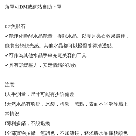
落單可𝐃𝐌或網站自助下單 

👉魚眼石

✔能淨化喚醒水晶能量，養靚水晶。以養月亮石效果最佳，
能養出靚靚光感。其他水晶都可以慢慢養得清透點。

✔可作為其他水晶手串充電美容的工具 

✔具有舒緩壓力，安定情緒的功效

注意：

❗人手測量，尺寸可能有少許偏差

❗天然水晶有瑕疵，冰裂，棉絮，黑點，表面不平滑等屬正
常情況

❗薄利多銷，不設退換

❗全部實物拍攝，無調色，不加濾鏡，務求將水晶樣貌顏色