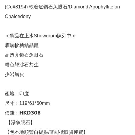
(Co#8194) 軟糖底鑽石魚眼石/Diamond Apophyllite on 
Chalcedony 

＜貨品在上水Showroom陳列中＞

底層軟糖結晶體

高透亮鑽石魚眼石

粉色輝沸石共生

少岩層皮

產地：印度

尺寸：119*61*60mm

價錢：𝗛𝗞𝗗𝟯𝟬𝟴

 【淨魚眼石】

【包本地順豐自提點/智能櫃取貨運費】
