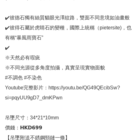
✔️彼德石獨有絲質貓眼光澤紋路，雙面不同意境如油畫般

✔️彼得石屬於虎睛石的變種，國際上統稱（pietersite)，也
有稱“暴風雨寶石”

✔️

※天然必有瑕疵

※不同光源從多角度拍攝，真實呈現實物面貌

#不調色 #不染色 

Youtube完整影片：https://youtu.be/QG49QEcibSw?
si=pqyUU9gD7_dmKPwn

吊墜尺寸：34*21*10mm

價錢：𝗛𝗞𝗗𝟲𝟵𝟵

【吊墜附送不銹鋼頸鏈一條】
