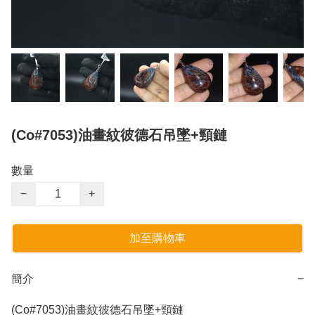
(Co#7053)油畫紋彼德石吊墜+頸鏈
數量
−
+
加至購物車
簡介
−
(Co#7053)油畫紋彼德石吊墜+頸鏈
