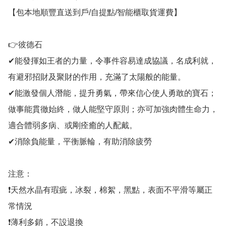
【包本地順豐直送到戶/自提點/智能櫃取貨運費】

👉彼德石

✔能發揮如王者的力量，令事件容易達成協議，名成利就，
有避邪招財及聚財的作用，充滿了太陽般的能量。

✔能激發個人潛能，提升勇氣，帶來信心使人勇敢的寶石；
做事能貫徹始終，做人能堅守原則；亦可加強肉體生命力，
適合體弱多病、或剛痊癒的人配戴。

✔消除負能量，平衡脈輪，有助消除疲勞

注意：

❗天然水晶有瑕疵，冰裂，棉絮，黑點，表面不平滑等屬正
常情況

❗薄利多銷，不設退換
