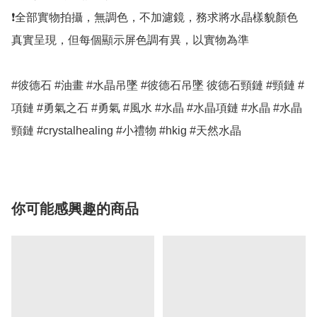
❗全部實物拍攝，無調色，不加濾鏡，務求將水晶樣貌顏色
真實呈現，但每個顯示屏色調有異，以實物為準 

#彼德石 #油畫 #水晶吊墜 #彼德石吊墜 彼德石頸鏈 #頸鏈 #
項鏈 #勇氣之石 #勇氣 #風水 #水晶 #水晶項鏈 #水晶 #水晶
你可能感興趣的商品