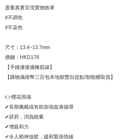
盡量真實呈現實物效果

#不調色

#不染色 

尺寸：13.4~13.7mm

價錢：HKD178

【手鏈連後備橡筋線】

【購物滿港幣三百包本地順豐自提點/智能櫃取貨】 

👉櫻花瑪瑙

✔長期佩戴或有助加強血液循環

✔辟邪，消負能量

✔增親和力

✔令人精神放鬆，緩和緊張情緒 
