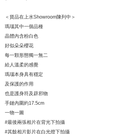
＜貨品在上水Showroom陳列中＞

瑪瑙其中一個品種

晶體內含粉白色

好似朵朵櫻花

每一顆形態獨一無二

給人溫柔的感覺

瑪瑙本身具有穩定

及保護的作用

也是護身符及辟邪物

手鏈內圍約17.5cm

一物一圖

#最後兩張相片在背光下拍攝

#其餘相片影片在白光燈下拍攝
