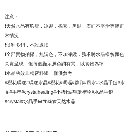
注意：

❗天然水晶有瑕疵，冰裂，棉絮，黑點，表面不平滑等屬正
常情況

❗薄利多銷，不設退換

❗全部實物拍攝，無調色，不加濾鏡，務求將水晶樣貌顏色
真實呈現，但每個顯示屏色調有異，以實物為準 

❗水晶功效非精密科學，僅供參考

#櫻花瑪瑙#瑪瑙水晶#櫻花#瑪瑙#辟邪#風水#水晶手鏈#水
晶#手串#crystalhealing#小禮物#聖誕禮物#水晶手鏈
#crystal#水晶手串#hkig#天然水晶