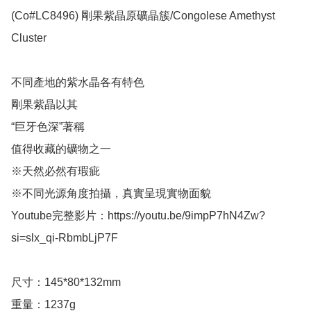
(Co#LC8496) 剛果紫晶原礦晶簇/Congolese Amethyst 
Cluster 

不同產地的紫水晶各有特色

剛果紫晶以其

“巨牙色深”著稱

值得收藏的礦物之一

※天然必然有瑕疵

※不同光源角度拍攝，真實呈現實物面貌

Youtube完整影片：https://youtu.be/9impP7hN4Zw?
si=slx_qi-RbmbLjP7F

尺寸：145*80*132mm

重量：1237g
