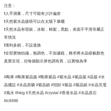
注意：

❗人手測量，尺寸可能有少許偏差

❗天然紫水晶簇唔可以在太陽下暴曬

❗天然水晶有瑕疵，冰裂，棉絮，黑點，表面不平滑等屬正
常情況

❗薄利多銷，不設退換

❗全部實物拍攝，無調色，不加濾鏡，務求將水晶樣貌顏色
真實呈現，但每個顯示屏色調有異，以實物為準

#剛果 #剛果紫晶簇 #剛果紫晶 #紫水晶 #紫晶簇 #晶簇 #水
晶擺設 #水晶原礦 #紫晶鎮 #招財 #紫晶 #紫晶鎮 #水晶充電 
#風水 #hkig #天然水晶 #crystal #香港水晶 #水晶原石 
#lc8496