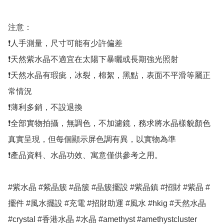
注意：

❗人手測量，尺寸可能有少許偏差

❗天然紫水晶不適宜在太陽下暴曬或長期強光照射

❗天然水晶有瑕疵，冰裂，棉絮，黑點，表面不平滑等屬正
常情況

❗薄利多銷，不設退換

❗全部實物拍攝，無調色，不加濾鏡，務求將水晶樣貌顏色
真實呈現，但每個顯示屏色調有異，以實物為準

❗產品資料、水晶功效、寓意僅供參考之用。

#紫水晶 #紫晶簇 #晶簇 #晶簇擺設 #紫晶鎮 #招財 #紫晶 #
擺件 #風水擺設 #充電 #招財助運 #風水 #hkig #天然水晶 
#crystal #香港水晶 #水晶 #amethyst #amethystcluster 