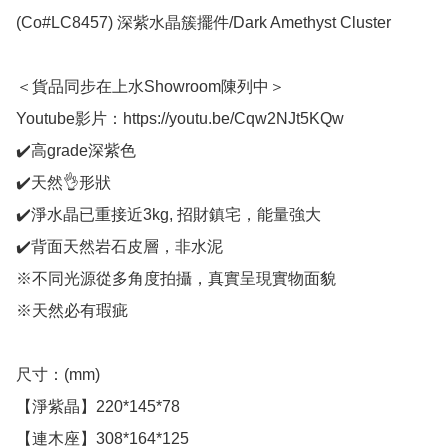
(Co#LC8457) 深紫水晶簇擺件/Dark Amethyst Cluster 

＜貨品同步在上水Showroom陳列中＞

Youtube影片：https://youtu.be/Cqw2NJt5KQw

✔️高grade深紫色

✔️天然👌形狀

✔️淨水晶已重接近3kg, 招財鎮宅，能量強大

✔️背面天然岩石皮層，非水泥

※不同光源從多角度拍攝，真實呈現實物面貌

※天然必有瑕疵

尺寸：(mm)

【淨紫晶】220*145*78

【連木座】308*164*125
