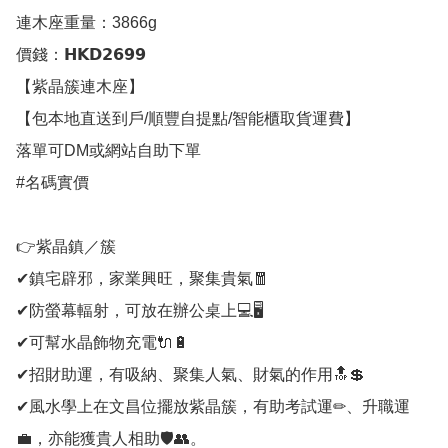
連木座重量：3866g

價錢：𝗛𝗞𝗗𝟮𝟲𝟵𝟵

【紫晶簇連木座】

【包本地直送到戶/順豐自提點/智能櫃取貨運費】

落單可DM或網站自助下單

#名碼實價

👉紫晶鎮／簇

✔鎮宅辟邪，家業興旺，聚集貴氣🧧

✔防螢幕輻射，可放在辦公桌上💻🖥

✔可幫水晶飾物充電🔌🔋

✔招財助運，有吸納、聚集人氣、財氣的作用🔝💲

✔風水學上在文昌位擺放紫晶簇，有助考試運✏、升職運
💼，亦能獲貴人相助🛡👥。
