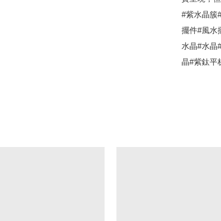
#紫水晶簇
擺件#風水擺
水晶#水晶
晶#紫鈦平