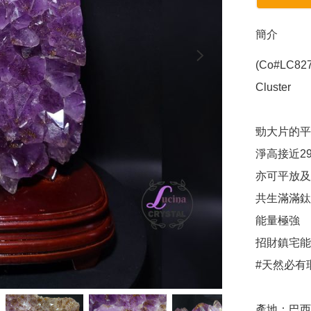
簡介
(Co#LC82
Cluster 

勁大片的平
淨高接近29
亦可平放及
共生滿滿鈦
能量極強

招財鎮宅能力do
#天然必有瑕
產地：巴西
