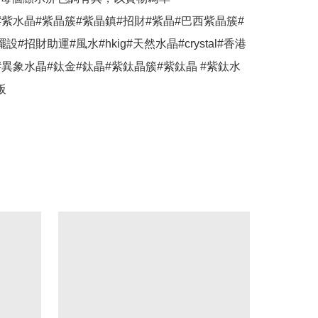
#紫水晶#紫晶簇#紫晶鎮#招財#紫晶#巴西紫晶簇#
設#招財助運#風水#hkig#天然水晶#crystal#香港
#異象水晶#鈦金#鈦晶#紫鈦晶簇#紫鈦晶 #紫鈦水
板