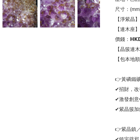
尺寸：(mm)
【淨紫晶】28
【連木座】30
價錢：𝗛𝗞𝗗𝟮
【晶簇連木
【包本地順
👉黃磷鐵礦
✔招財，改善
✔激發創意✏
✔紫晶簇加鈦
👉紫晶鎮／
✔鎮宅辟邪