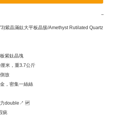
−
73)紫晶滿鈦大平板晶簇/Amethyst Rutilated Quartz 
板紫鈦晶塊

厘米，重3.7公斤

側放

金，密集一絲絲

uble↗️ 🆙️

疵
