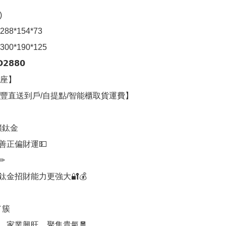


8*154*73

0*190*125

𝟴𝟴𝟬

座】

豐直送到戶/自提點/智能櫃取貨運費】

鈦金

正偏財運💵



金招財能力更強大🔐💰

簇

，家業興旺，聚集貴氣🧧
