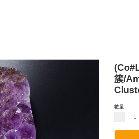
(Co
簇/Ame
Clust
數量
−