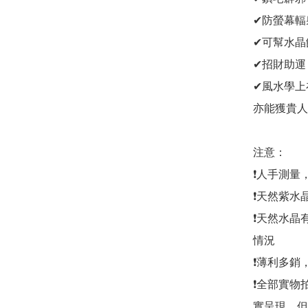
✔防螢幕輻射
✔可幫水晶飾
✔招財助運
✔風水學上
亦能獲貴人相
注意：

❗人手測量
❗天然紫水
❗天然水晶
情況

❗薄利多銷
❗全部實物
實呈現，但