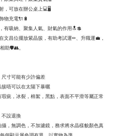
，可放在辦公桌上💻🖥

物充電🔌🔋

，有吸納、聚集人氣、財氣的作用🔝💲

在文昌位擺放紫晶簇，有助考試運✏、升職運💼，
助🛡👥。

，尺寸可能有少許偏差

晶簇唔可以在太陽下暴曬

有瑕疵，冰裂，棉絮，黑點，表面不平滑等屬正常
，不設退換

拍攝，無調色，不加濾鏡，務求將水晶樣貌顏色真
每個顯示屏色調有異，以實物為準
