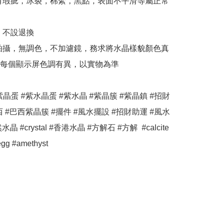
有瑕疵，冰裂，棉絮，黑點，表面不平滑等屬正常
，不設退換

拍攝，無調色，不加濾鏡，務求將水晶樣貌顏色真
每個顯示屏色調有異，以實物為準

紫晶蛋 #紫水晶蛋 #紫水晶 #紫晶簇 #紫晶鎮 #招財 
西 #巴西紫晶簇 #擺件 #風水擺設 #招財助運 #風水 
然水晶 #crystal #香港水晶 #方解石 #方解  #calcite 
egg #amethyst