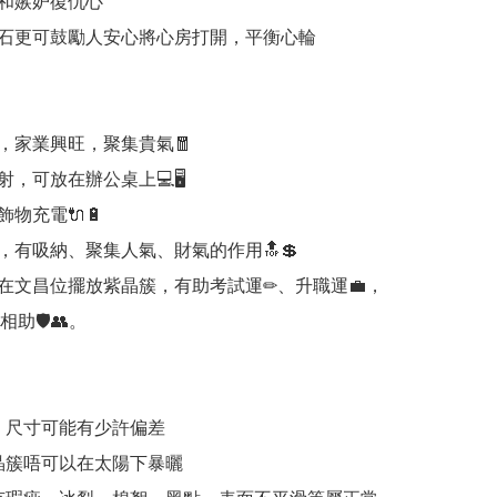
嫉妒復仇心​ 

石更可鼓勵人安心將心房打開，平衡心輪

，家業興旺，聚集貴氣🧧

，可放在辦公桌上💻🖥

物充電🔌🔋

，有吸納、聚集人氣、財氣的作用🔝💲

在文昌位擺放紫晶簇，有助考試運✏、升職運💼，
助🛡👥。

，尺寸可能有少許偏差

晶簇唔可以在太陽下暴曬
