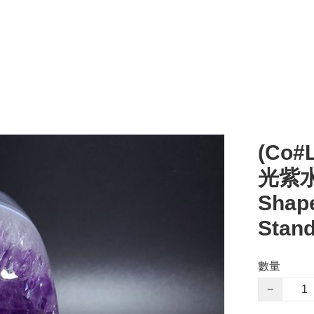
(Co
光紫水
Shape
Stan
數量
−