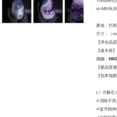
Youtube完
si=MtV6LB
產地：巴西

尺寸：（mm
【淨水晶蛋】1
【連木座】14
價錢：𝗛𝗞𝗗𝟭
【紫晶蛋連
【包本地順
👉 方解石​ 𝘊𝘢𝘭
✔消除不良氣
✔提升精神集