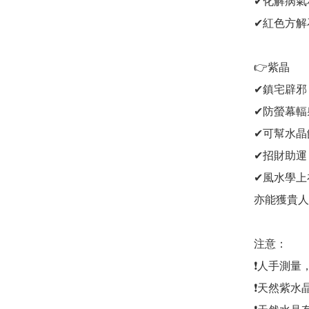
✔化解病氣和
✔紅色方解
👉紫晶

✔鎮宅辟邪
✔防螢幕輻射
✔可幫水晶飾
✔招財助運
✔風水學上
亦能獲貴人相
注意：

❗人手測量
❗天然紫水