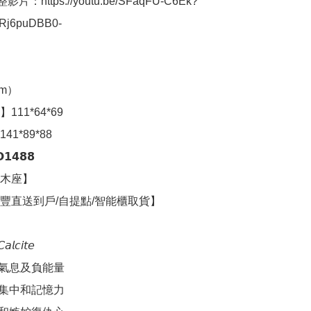
整影片：https://youtu.be/SFaqFU-C6Ek?
Rj6puDBB0-

）

11*64*69

1*89*88

𝟰𝟴𝟴

木座】

豐直送到戶/自提點/智能櫃取貨】

𝘪𝘵𝘦 ​ 

息及負能量​ 

中和記憶力​ 
