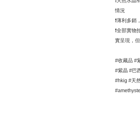
❗天然水晶
情況

❗薄利多銷
❗全部實物
實呈現，但
#收藏品 #
#紫晶 #巴
#hkig #天
#amethyst