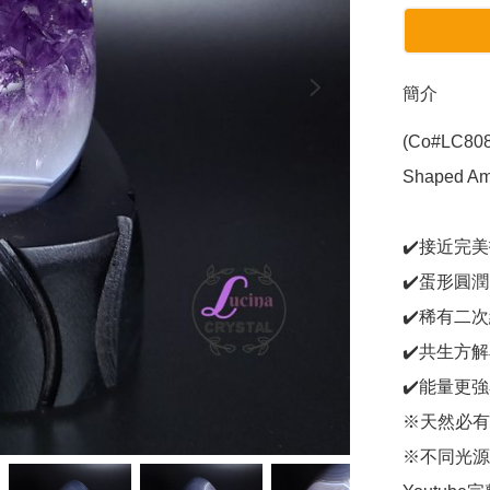
簡介
(Co#LC
Shaped Ame
✔️接近完
✔️蛋形圓
✔️稀有二
✔️共生方
✔️能量更強
※天然必有
※不同光源