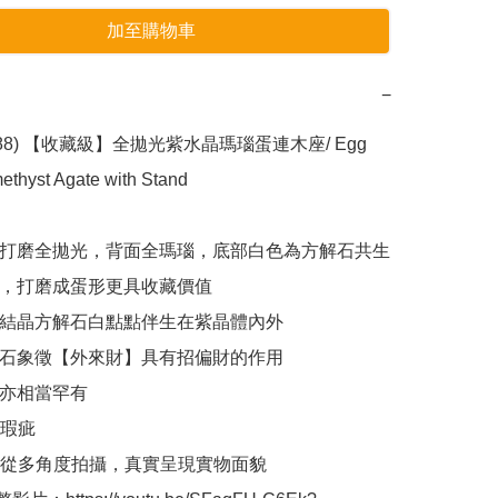
加至購物車
−
8088) 【收藏級】全拋光紫水晶瑪瑙蛋連木座/ Egg 
thyst Agate with Stand

美打磨全拋光，背面全瑪瑙，底部白色為方解石共生

潤，打磨成蛋形更具收藏價值

次結晶方解石白點點伴生在紫晶體內外

解石象徵【外來財】具有招偏財的作用

亦相當罕有

瑕疵

從多角度拍攝，真實呈現實物面貌
