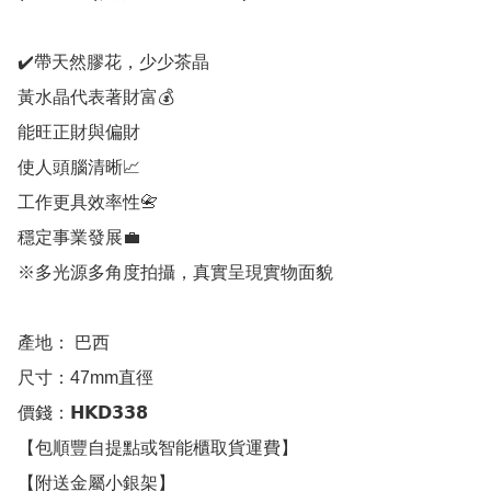
✔️帶天然膠花，少少茶晶

黃水晶代表著財富💰

能旺正財與偏財

使人頭腦清晰📈

工作更具效率性📇

穩定事業發展💼

※多光源多角度拍攝，真實呈現實物面貌

產地： 巴西

尺寸：47mm直徑

價錢：𝗛𝗞𝗗𝟯𝟯𝟴

【包順豐自提點或智能櫃取貨運費】

【附送金屬小銀架】
