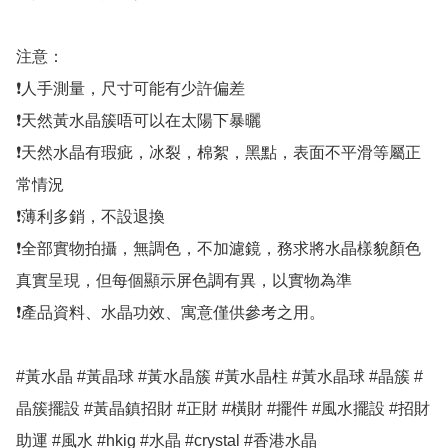
注意：

❗人手測量，尺寸可能有少許偏差

❗天然黃水晶簇唔可以在太陽下暴曬

❗天然水晶有瑕疵，冰裂，棉絮，黑點，表面不平滑等屬正
常情況

❗薄利多銷，不設退換

❗全部實物拍攝，無調色，不加濾鏡，務求將水晶樣貌顏色
真實呈現，但每個顯示屏色調有異，以實物為準

❗產品資料、水晶功效、寓意僅供參考之用。

#黃水晶 #黃晶球 #黃水晶簇 #黃水晶柱 #黃水晶球 #晶簇 #
晶簇擺設 #黃晶鎮招財 #正財 #橫財 #擺件 #風水擺設 #招財
助運 #風水 #hkig #水晶 #crystal #香港水晶