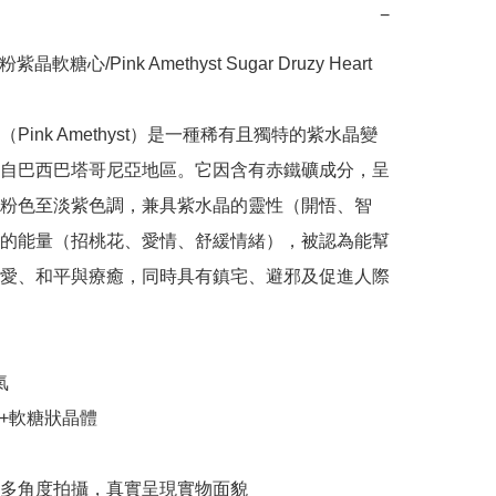
−
 粉紫晶軟糖心/Pink Amethyst Sugar Druzy Heart

Pink Amethyst）是一種稀有且獨特的紫水晶變
自巴西巴塔哥尼亞地區。它因含有赤鐵礦成分，呈
粉色至淡紫色調，兼具紫水晶的靈性（開悟、智
的能量（招桃花、愛情、舒緩情緒），被認為能幫
愛、和平與療癒，同時具有鎮宅、避邪及促進人際


+軟糖狀晶體

多角度拍攝，真實呈現實物面貌
