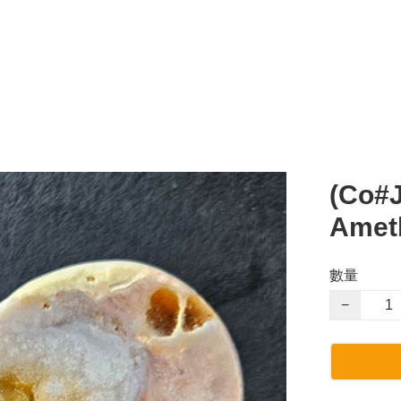
(Co#
Ameth
數量
−