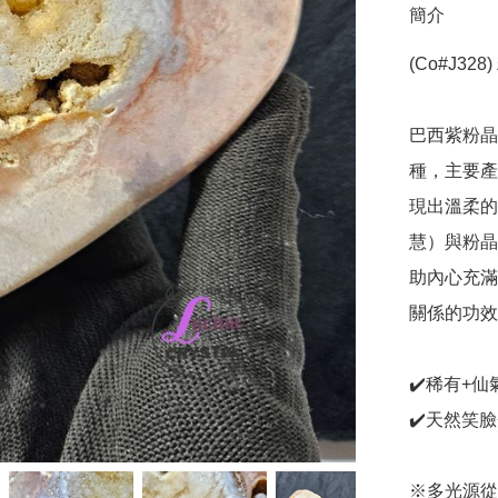
簡介
(Co#J328)
巴西紫粉晶（
種，主要產
現出溫柔的
慧）與粉晶
助內心充滿
關係的功效

✔️稀有+仙氣
✔️天然笑臉
※多光源從