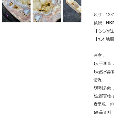
尺寸：123*9
價錢：𝗛𝗞𝗗
【心心附送
【包本地順
注意：

❗人手測量
❗天然水晶
情況

❗薄利多銷
❗全部實物
實呈現，但
❗產品資料