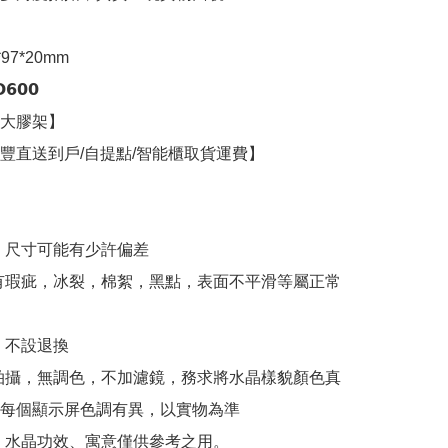
7*20mm

𝟬𝟬

大膠架】

豐直送到戶/自提點/智能櫃取貨運費】

，尺寸可能有少許偏差

有瑕疵，冰裂，棉絮，黑點，表面不平滑等屬正常
，不設退換

拍攝，無調色，不加濾鏡，務求將水晶樣貌顏色真
每個顯示屏色調有異，以實物為準

、水晶功效、寓意僅供參考之用。
