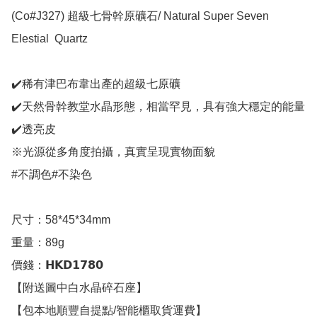
(Co#J327) 超級七骨幹原礦石/ Natural Super Seven 
Elestial  Quartz

✔️稀有津巴布韋出產的超級七原礦

✔️天然骨幹教堂水晶形態，相當罕見，具有強大穩定的能量

✔️透亮皮

※光源從多角度拍攝，真實呈現實物面貌

#不調色#不染色

尺寸：58*45*34mm

重量：89g

價錢：𝗛𝗞𝗗𝟭𝟳𝟴𝟬

【附送圖中白水晶碎石座】

【包本地順豐自提點/智能櫃取貨運費】
