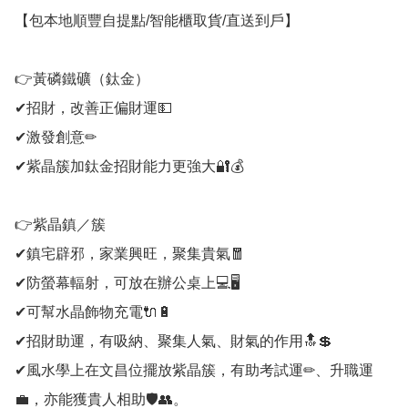
【包本地順豐自提點/智能櫃取貨/直送到戶】

👉黃磷鐵礦（鈦金）

✔招財，改善正偏財運💵

✔激發創意✏

✔紫晶簇加鈦金招財能力更強大🔐💰

👉紫晶鎮／簇

✔鎮宅辟邪，家業興旺，聚集貴氣🧧

✔防螢幕輻射，可放在辦公桌上💻🖥

✔可幫水晶飾物充電🔌🔋

✔招財助運，有吸納、聚集人氣、財氣的作用🔝💲

✔風水學上在文昌位擺放紫晶簇，有助考試運✏、升職運
💼，亦能獲貴人相助🛡👥。
