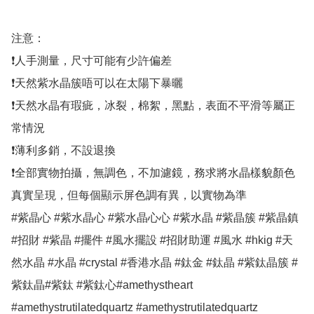
注意：

❗人手測量，尺寸可能有少許偏差

❗天然紫水晶簇唔可以在太陽下暴曬

❗天然水晶有瑕疵，冰裂，棉絮，黑點，表面不平滑等屬正
常情況

❗薄利多銷，不設退換

❗全部實物拍攝，無調色，不加濾鏡，務求將水晶樣貌顏色
真實呈現，但每個顯示屏色調有異，以實物為準

#紫晶心 #紫水晶心 #紫水晶心心 #紫水晶 #紫晶簇 #紫晶鎮 
#招財 #紫晶 #擺件 #風水擺設 #招財助運 #風水 #hkig #天
然水晶 #水晶 #crystal #香港水晶 #鈦金 #鈦晶 #紫鈦晶簇 #
紫鈦晶#紫鈦 #紫鈦心#amethystheart 
#amethystrutilatedquartz #amethystrutilatedquartz