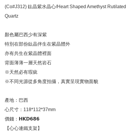
(Co#J312) 鈦晶紫水晶心/Heart Shaped Amethyst Rutilated 
Quartz 

顏色屬巴西少有深紫

特別在部份鈦晶伴生在紫晶體外

亦有共生在紫晶體裡面

背面薄薄一層天然岩石

※天然必有瑕疵

※不同光源從多角度拍攝，真實呈現實物面貌

產地：巴西

心尺寸：118*112*37mm

價錢：𝗛𝗞𝗗𝟲𝟴𝟲

【心心連鐵支架】
