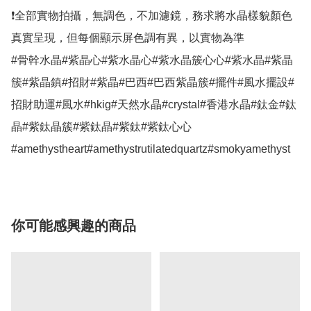
❗全部實物拍攝，無調色，不加濾鏡，務求將水晶樣貌顏色
真實呈現，但每個顯示屏色調有異，以實物為準

#骨幹水晶#紫晶心#紫水晶心#紫水晶簇心心#紫水晶#紫晶
簇#紫晶鎮#招財#紫晶#巴西#巴西紫晶簇#擺件#風水擺設#
招財助運#風水#hkig#天然水晶#crystal#香港水晶#鈦金#鈦
晶#紫鈦晶簇#紫鈦晶#紫鈦#紫鈦心心
#amethystheart#amethystrutilatedquartz#smokyamethyst
你可能感興趣的商品