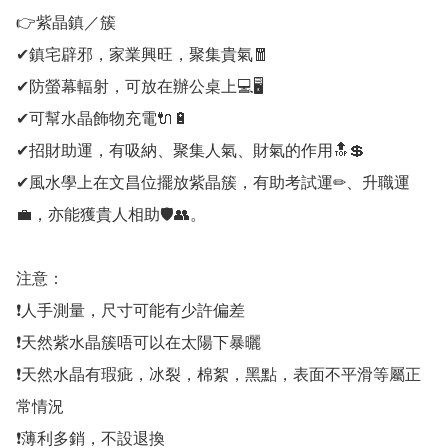
👉紫晶鎮／簇

✔鎮宅辟邪，家業興旺，聚集貴氣🧧

✔防螢幕輻射，可放在辦公桌上💻🖥

✔可幫水晶飾物充電🔌🔋

✔招財助運，有吸納、聚集人氣、財氣的作用🔝💲

✔風水學上在文昌位擺放紫晶簇，有助考試運✏、升職運
💼，亦能獲貴人相助🛡👥。

注意：

❗人手測量，尺寸可能有少許偏差

❗天然紫水晶簇唔可以在太陽下暴曬

❗天然水晶有瑕疵，冰裂，棉絮，黑點，表面不平滑等屬正
常情況

❗薄利多銷，不設退換
