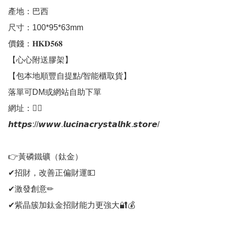
產地：巴西

尺寸：100*95*63mm

價錢：𝐇𝐊𝐃𝟓𝟔𝟖

【心心附送膠架】

【包本地順豐自提點/智能櫃取貨】

落單可DM或網站自助下單

網址：👇🏻

𝙝𝙩𝙩𝙥𝙨://𝙬𝙬𝙬.𝙡𝙪𝙘𝙞𝙣𝙖𝙘𝙧𝙮𝙨𝙩𝙖𝙡𝙝𝙠.𝙨𝙩𝙤𝙧𝙚/

👉黃磷鐵礦（鈦金）

✔招財，改善正偏財運💵

✔激發創意✏

✔紫晶簇加鈦金招財能力更強大🔐💰
