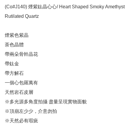
(Co#J140) 煙紫鈦晶心心/ Heart Shaped Smoky Amethyst 
Rutilated Quartz 

煙紫色紫晶 

茶色晶體

帶兩朵骨幹晶花

帶鈦金

帶方解石

一個心包羅萬有

天然岩石皮層

※多光源多角度拍攝 盡量呈現實物面貌

※頂崩左少少，介意勿拍

※天然必有瑕疵
