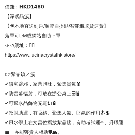
價錢：𝗛𝗞𝗗𝟭𝟰𝟴𝟬

【淨紫晶簇】

【包本地直送到戶/順豐自提點/智能櫃取貨運費】

落單可DM或網站自助下單

📣📣網址：👇🏻

https://www.lucinacrystalhk.store/

👉紫晶鎮／簇

✔鎮宅辟邪，家業興旺，聚集貴氣🧧

✔防螢幕輻射，可放在辦公桌上💻🖥

✔可幫水晶飾物充電🔌🔋

✔招財助運，有吸納、聚集人氣、財氣的作用🔝💲

✔風水學上在文昌位擺放紫晶簇，有助考試運✏、升職運
💼，亦能獲貴人相助🛡👥。
