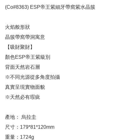
(Co#8363) ESP帝王紫細牙帶窩紫水晶簇 

火焰般形狀

晶簇帶窩帶洞寓意

【吸財聚財】

顏色ESP帝王紫級別

背面天然岩石層

※不同光源從多角度拍攝

真實呈現實物面貌

※天然必有瑕疵

產地： 烏拉圭

尺寸：179*81*120mm 

重量：1724g
