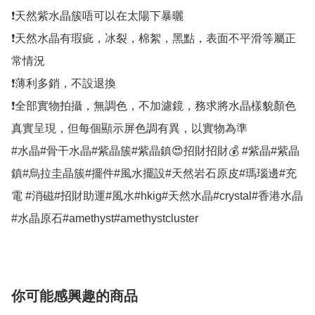
❗天然紫水晶簇唔可以在太陽下暴曬

❗天然水晶有瑕疵，冰裂，棉絮，黑點，表面不平滑等屬正
常情況

❗薄利多銷，不設退換

❗全部實物拍攝，無調色，不加濾鏡，務求將水晶樣貌顏色
真實呈現，但每個顯示屏色調有異，以實物為準

#水晶#骨干水晶#紫晶簇#紫晶鎮😍招財招財💰 #紫晶#紫晶
鎮#烏拉圭晶簇#擺件#風水擺設#天然岩石原皮#瑪瑙邊#充
電 #消磁#招財助運#風水#hkig#天然水晶#crystal#香港水晶
#水晶原石#amethyst#amethystcluster
你可能感興趣的商品