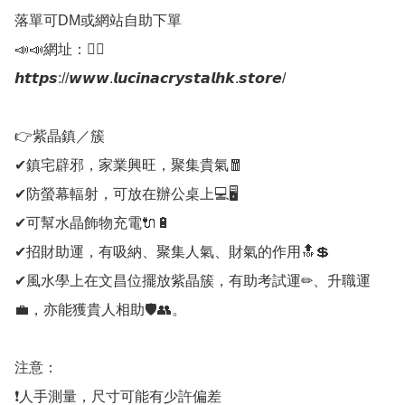
落單可DM或網站自助下單

📣📣網址：👇🏻

𝙝𝙩𝙩𝙥𝙨://𝙬𝙬𝙬.𝙡𝙪𝙘𝙞𝙣𝙖𝙘𝙧𝙮𝙨𝙩𝙖𝙡𝙝𝙠.𝙨𝙩𝙤𝙧𝙚/

👉紫晶鎮／簇

✔鎮宅辟邪，家業興旺，聚集貴氣🧧

✔防螢幕輻射，可放在辦公桌上💻🖥

✔可幫水晶飾物充電🔌🔋

✔招財助運，有吸納、聚集人氣、財氣的作用🔝💲

✔風水學上在文昌位擺放紫晶簇，有助考試運✏、升職運
💼，亦能獲貴人相助🛡👥。

注意：

❗人手測量，尺寸可能有少許偏差
