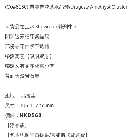
(Co#8130) 帶窩帶花紫水晶簇/Uruguay Amethyst Cluster 

＜貨品在上水Showroom陳列中＞

閃閃透亮細牙紫晶簇

部份晶牙由紫至透體

帶窩寓意【吸財聚財】

帶窩又有晶花相當少有

背面天然岩石層

產地： 烏拉圭

尺寸：106*117*55mm 

價錢：𝗛𝗞𝗗𝟱𝟲𝟴

【淨晶簇】

【包本地順豐自提點/智能櫃取貨運費】
